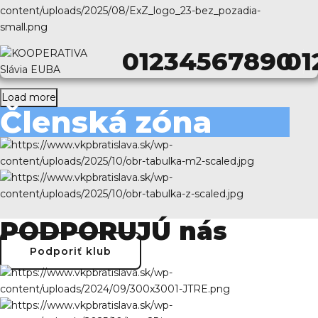
0
1
2
3
4
5
6
7
8
9
0
0
1
Load more
Členská zóna
PODPORUJÚ nás
Podporiť klub