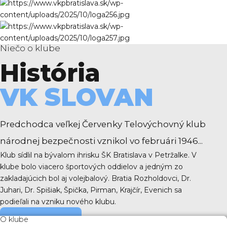
Niečo o klube
História
VK SLOVAN
Predchodca veľkej Červenky Telovýchovný klub
národnej bezpečnosti vznikol vo februári 1946...
Klub sídlil na bývalom ihrisku ŠK Bratislava v Petržalke. V
klube bolo viacero športových oddielov a jedným zo
zakladajúcich bol aj volejbalový. Bratia Rozholdovci, Dr.
Juhari, Dr. Spišiak, Špička, Pirman, Krajčír, Evenich sa
podieľali na vzniku nového klubu.
O klube
čítať viac