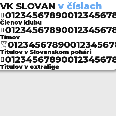
VK SLOVAN
v číslach
0
1
2
3
4
5
6
7
8
9
0
0
1
2
3
4
5
6
7
Členov klubu
0
1
2
3
4
5
6
7
8
9
0
0
1
2
3
4
5
6
7
Tímov
0
1
2
3
4
5
6
7
8
9
0
0
1
2
3
4
5
6
7
Titulov v Slovenskom pohári
0
1
2
3
4
5
6
7
8
9
0
0
1
2
3
4
5
6
7
Titulov v extralige