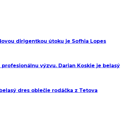
 Novou dirigentkou útoku je Sofhia Lopes
 profesionálnu výzvu. Darian Koskie je belasý
 belasý dres oblečie rodáčka z Tetova