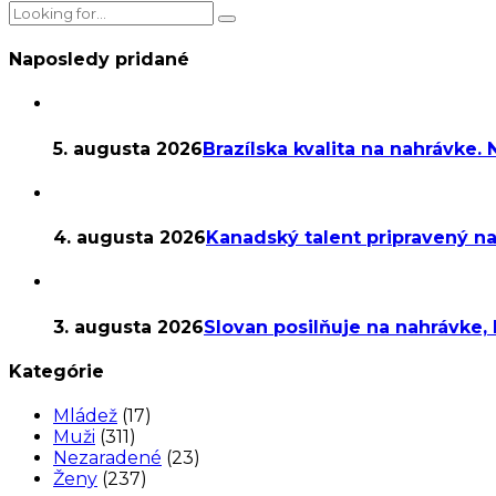
Naposledy pridané
5. augusta 2026
Brazílska kvalita na nahrávke.
4. augusta 2026
Kanadský talent pripravený na
3. augusta 2026
Slovan posilňuje na nahrávke,
Kategórie
Mládež
(17)
Muži
(311)
Nezaradené
(23)
Ženy
(237)