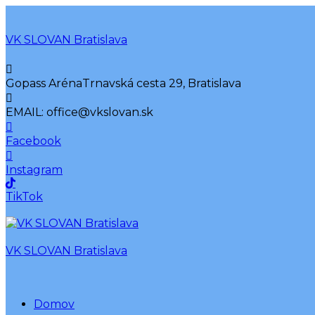
VK SLOVAN Bratislava
Gopass Aréna
Trnavská cesta 29, Bratislava
EMAIL:
office@vkslovan.sk
Facebook
Instagram
TikTok
VK SLOVAN Bratislava
Domov