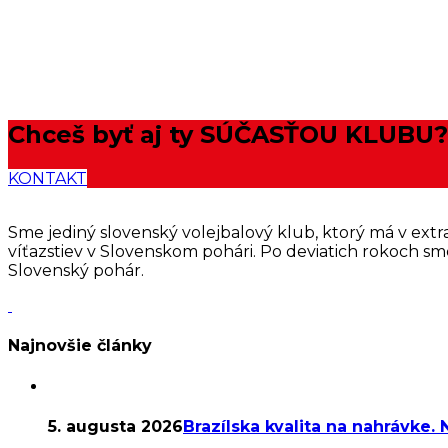
Chceš byť aj ty
SÚČASŤOU KLUBU?
KONTAKT
Sme jediný slovenský volejbalový klub, ktorý má v extral
víťazstiev v Slovenskom pohári. Po deviatich rokoch sme 
Slovenský pohár.
Najnovšie články
5. augusta 2026
Brazílska kvalita na nahrávke.