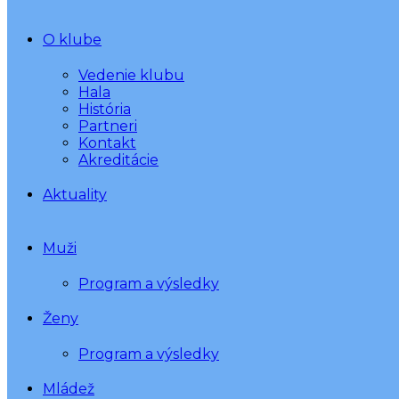
O klube
Vedenie klubu
Hala
História
Partneri
Kontakt
Akreditácie
Aktuality
Muži
Program a výsledky
Ženy
Program a výsledky
Mládež