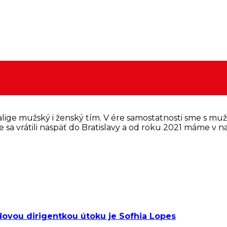
ige mužský i ženský tím. V ére samostatnosti sme s mužmi 
sa vrátili naspäť do Bratislavy a od roku 2021 máme v naj
 Novou dirigentkou útoku je Sofhia Lopes