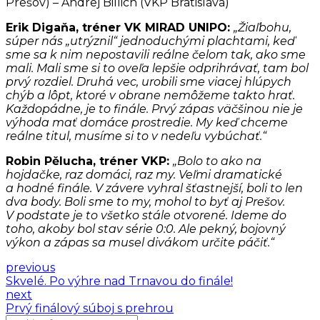
Prešov) – Andrej Billich (VKP Bratislava)
Erik Digaňa, tréner VK MIRAD UNIPO:
„
Žiaľbohu,
súper nás „utrýznil“ jednoduchými plachtami, keď
sme sa k nim nepostavili reálne čelom tak, ako sme
mali. Mali sme si to oveľa lepšie odprihrávať, tam bol
prvý rozdiel. Druhá vec, urobili sme viacej hlúpych
chýb a lôpt, ktoré v obrane nemôžeme takto hrať.
Každopádne, je to finále. Prvý zápas väčšinou nie je
výhoda mať domáce prostredie. My keď chceme
reálne titul, musíme si to v nedeľu vybúchať
.“
Robin Pělucha, tréner VKP:
„
Bolo to ako na
hojdačke, raz domáci, raz my. Veľmi dramatické
a hodné finále. V závere vyhral šťastnejší, boli to len
dva body. Boli sme to my, mohol to byť aj Prešov.
V podstate je to všetko stále otvorené. Ideme do
toho, akoby bol stav série 0:0. Ale pekný, bojovný
výkon a zápas sa musel divákom určite páčiť
.“
previous
Skvelé. Po výhre nad Trnavou do finále!
next
Prvý finálový súboj s prehrou