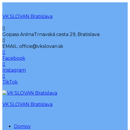
VK SLOVAN Bratislava
Gopass Aréna
Trnavská cesta 29, Bratislava
EMAIL:
office@vkslovan.sk
Facebook
Instagram
TikTok
VK SLOVAN Bratislava
Domov