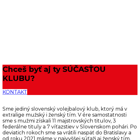
Chceš byť aj ty
SÚČASŤOU
KLUBU?
KONTAKT
Sme jediný slovenský volejbalový klub, ktorý má v
extralige mužský i ženský tím. V ére samostatnosti
sme s mužmi získali 11 majstrovských titulov, 3
federálne tituly a 7 víťazstiev v Slovenskom pohári. Po
deviatich rokoch sme sa vrátili naspäť do Bratislavy a
od roku 2021 máme v najvyššej súťaži aj ženský tím,