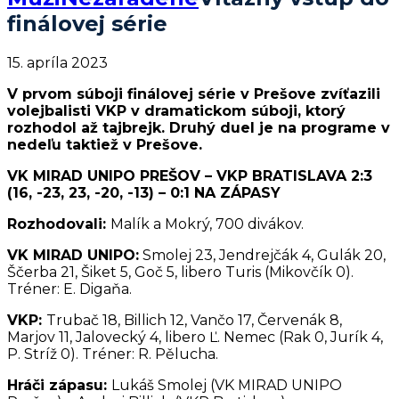
finálovej série
15. apríla 2023
V prvom súboji finálovej série v Prešove zvíťazili
volejbalisti VKP v dramatickom súboji, ktorý
rozhodol až tajbrejk. Druhý duel je na programe v
nedeľu taktiež v Prešove.
VK MIRAD UNIPO PREŠOV – VKP BRATISLAVA 2:3
(16, -23, 23, -20, -13) – 0:1 NA ZÁPASY
Rozhodovali:
Malík a Mokrý, 700 divákov.
VK MIRAD UNIPO:
Smolej 23, Jendrejčák 4, Gulák 20,
Ščerba 21, Šiket 5, Goč 5, libero Turis (Mikovčík 0).
Tréner: E. Digaňa.
VKP:
Trubač 18, Billich 12, Vančo 17, Červenák 8,
Marjov 11, Jalovecký 4, libero Ľ. Nemec (Rak 0, Jurík 4,
P. Stríž 0). Tréner: R. Pělucha.
Hráči zápasu:
Lukáš Smolej (VK MIRAD UNIPO